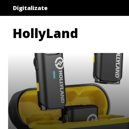
Saltar
Digitalizate
al
contenido
HollyLand