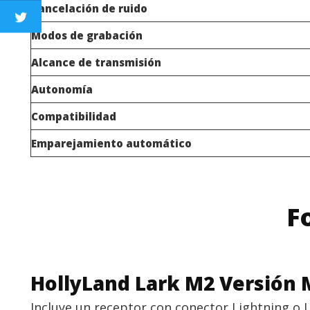
Cancelación de ruido
Modos de grabación
Alcance de transmisión
Autonomía
Compatibilidad
Emparejamiento automático
F
HollyLand Lark M2 Versión 
Incluye un receptor con conector Lightning o 