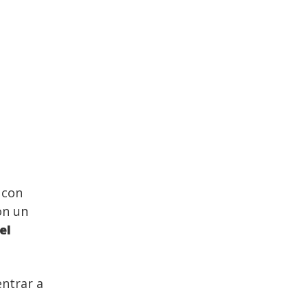
con
on un
el
entrar a