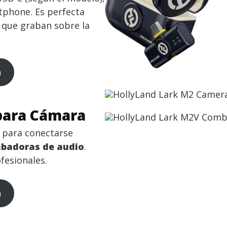
tphone. Es perfecta
s que graban sobre la
n
para Cámara
para conectarse
abadoras de audio
.
fesionales.
n