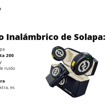
a
o Inalámbrico de Solapa:
apa
ta 200
y
de ruido
ura
xtra, es